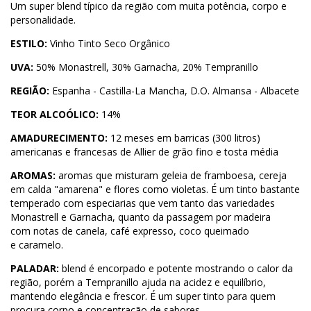
Um super blend típico da região com muita potência, corpo e
personalidade.
ESTILO:
Vinho Tinto Seco Orgânico
UVA:
50% Monastrell, 30% Garnacha, 20% Tempranillo
REGIÃO:
Espanha - Castilla-La Mancha, D.O. Almansa - Albacete
TEOR ALCOÓLICO:
14%
AMADURECIMENTO:
12 meses em barricas (300 litros)
americanas e francesas de Allier de grão fino e tosta média
AROMAS:
aromas que misturam geleia de framboesa, cereja
em calda "amarena" e flores como violetas. É um tinto bastante
temperado com especiarias que vem tanto das variedades
Monastrell e Garnacha, quanto da passagem por madeira
com notas de canela, café expresso, coco queimado
e caramelo.
PALADAR:
blend é encorpado e potente mostrando o calor da
região, porém a Tempranillo ajuda na acidez e equilíbrio,
mantendo elegância e frescor. É um super tinto para quem
procura corpo e concentração de sabores.